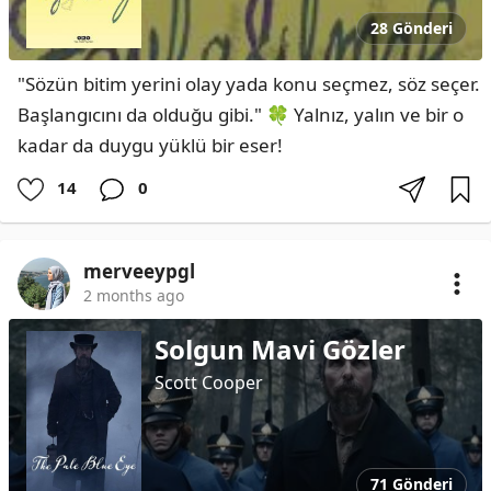
28 Gönderi
"Sözün bitim yerini olay yada konu seçmez, söz seçer. 
Başlangıcını da olduğu gibi." 🍀 Yalnız, yalın ve bir o 
kadar da duygu yüklü bir eser!
14
0
merveeypgl
2 months ago
Solgun Mavi Gözler
Scott Cooper
71 Gönderi