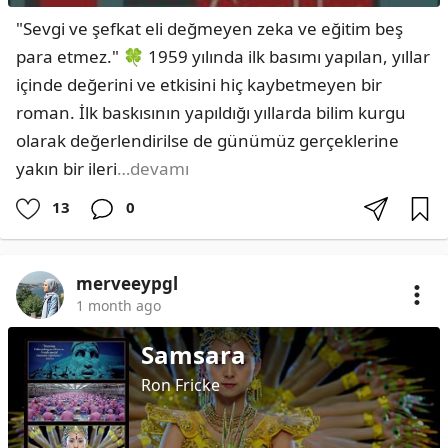
"Sevgi ve şefkat eli değmeyen zeka ve eğitim beş 
para etmez." 🍀 1959 yılında ilk basımı yapılan, yıllar 
içinde değerini ve etkisini hiç kaybetmeyen bir 
roman. İlk baskısının yapıldığı yıllarda bilim kurgu 
olarak değerlendirilse de günümüz gerçeklerine 
yakın bir ileri
…devamı
13
0
merveeypgl
1 month ago
Samsara
Ron Fricke