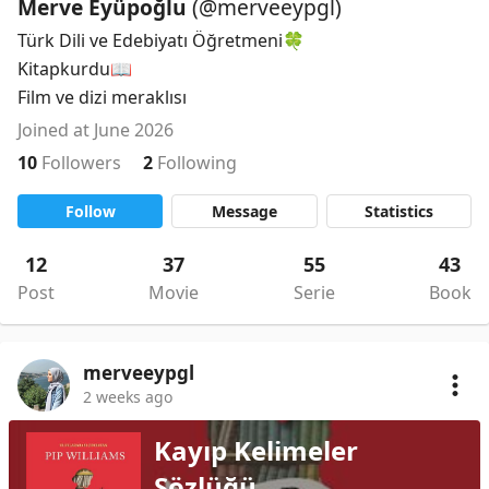
Merve Eyüpoğlu
(@merveeypgl)
Türk Dili ve Edebiyatı Öğretmeni🍀

Kitapkurdu📖

Film ve dizi meraklısı
Joined at June 2026
10
Followers
2
Following
Follow
Message
Statistics
12
37
55
43
Post
Movie
Serie
Book
merveeypgl
2 weeks ago
Kayıp Kelimeler
Sözlüğü