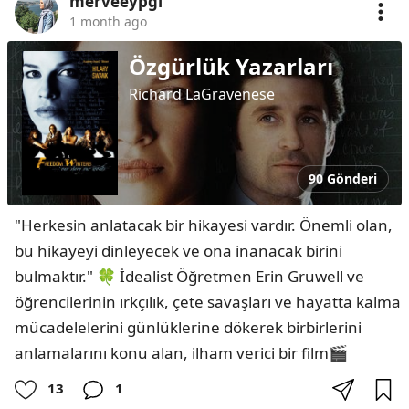
merveeypgl
1 month ago
Özgürlük Yazarları
Richard LaGravenese
90 Gönderi
​"Herkesin anlatacak bir hikayesi vardır. Önemli olan, 
bu hikayeyi dinleyecek ve ona inanacak birini 
bulmaktır." 🍀 İdealist Öğretmen Erin Gruwell ve 
öğrencilerinin ırkçılık, çete savaşları ve hayatta kalma 
mücadelelerini günlüklerine dökerek birbirlerini 
anlamalarını konu alan, ilham verici bir film🎬
13
1