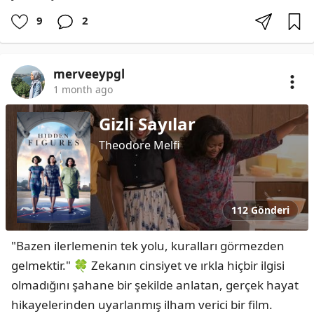
9
2
merveeypgl
1 month ago
Gizli Sayılar
Theodore Melfi
112 Gönderi
"Bazen ilerlemenin tek yolu, kuralları görmezden 
gelmektir." 🍀 Zekanın cinsiyet ve ırkla hiçbir ilgisi 
olmadığını şahane bir şekilde anlatan, gerçek hayat 
hikayelerinden uyarlanmış ilham verici bir film.