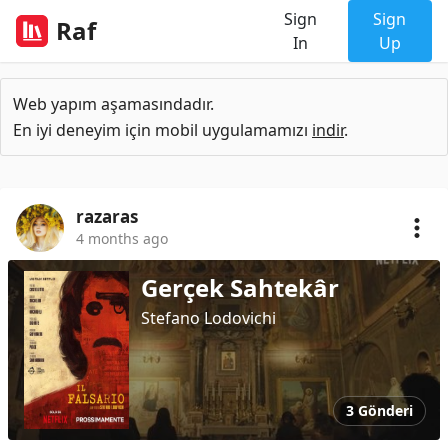
Sign
Sign
Raf
In
Up
Web yapım aşamasındadır.
En iyi deneyim için mobil uygulamamızı
indir
.
razaras
4 months ago
Gerçek Sahtekâr
Stefano Lodovichi
3 Gönderi