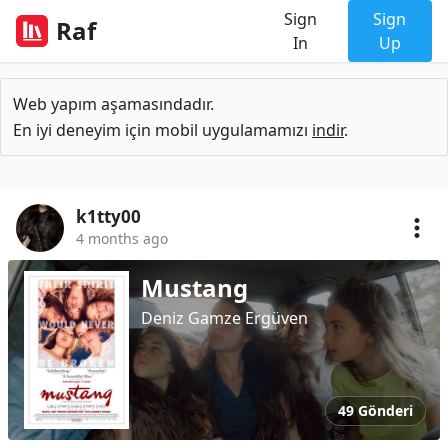
Sign
Sign
Raf
In
Up
Web yapım aşamasındadır.
En iyi deneyim için mobil uygulamamızı
indir
.
k1tty00
4 months ago
Mustang
Deniz Gamze Ergüven
49 Gönderi