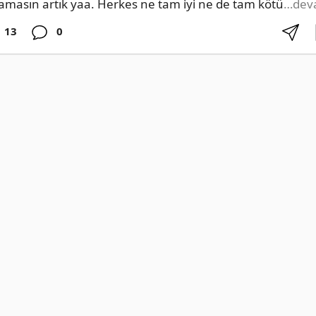
amasın artık yaa. Herkes ne tam iyi ne de tam kötü
…dev
13
0