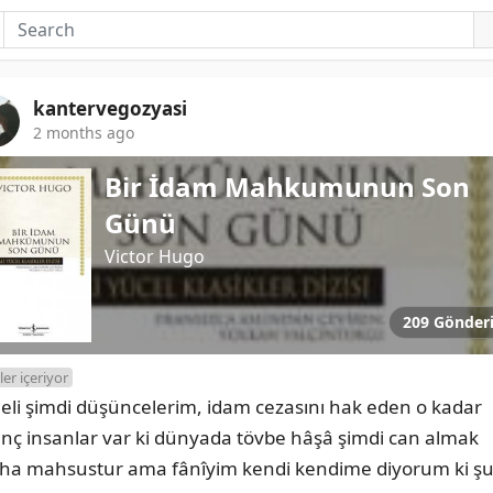
kantervegozyasi
2 months ago
Bir İdam Mahkumunun Son
Günü
Victor Hugo
209 Gönder
ler içeriyor
leli şimdi düşüncelerim, idam cezasını hak eden o kadar 
enç insanlar var ki dünyada tövbe hâşâ şimdi can almak 
aha mahsustur ama fânîyim kendi kendime diyorum ki şu 