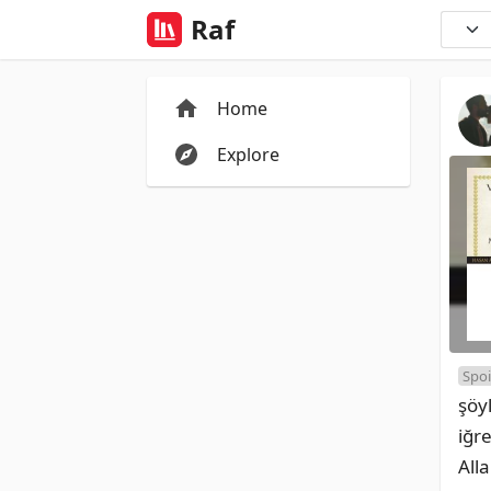
Raf
Home
Explore
Spoi
şöy
iğr
All