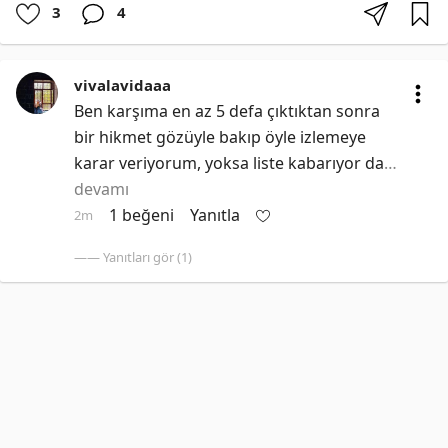
3
4
vivalavidaaa
Ben karşıma en az 5 defa çıktıktan sonra 
bir hikmet gözüyle bakıp öyle izlemeye 
karar veriyorum, yoksa liste kabarıyor da
…
devamı
1 beğeni
Yanıtla
2m
—— Yanıtları gör (1)