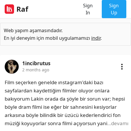
Sign
Sign
Raf
In
Up
Web yapım aşamasındadır.
En iyi deneyim için mobil uygulamamızı
indir
.
1incibrutus
2 months ago
Film seçerken genelde ınstagram'daki bazı 
sayfalardan kaydettiğim filmler oluyor onlara 
bakıyorum Lakin orada da şöyle bir sorun var; hepsi 
böyle dram filmi ise eğer bir sahnesini kesiyorlar 
arkasına böyle bilindik bir üzücü kederlendirici fon 
müziği koyuyorlar sonra filmi açıyorsun yani
…devamı