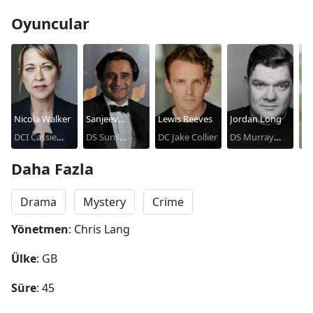
Oyuncular
Nicola Walker
Sanjeev
Lewis Reeves
Jordan Long
Pe
DCI Cassie
Bhaskar
DS Sunil
DC Jake Collier
DS Murray
Ma
Stuart
'Sunny' Khan
Boulting
Hu
Daha Fazla
Drama
Mystery
Crime
Yönetmen
: Chris Lang
Ülke
: GB
Süre
: 45