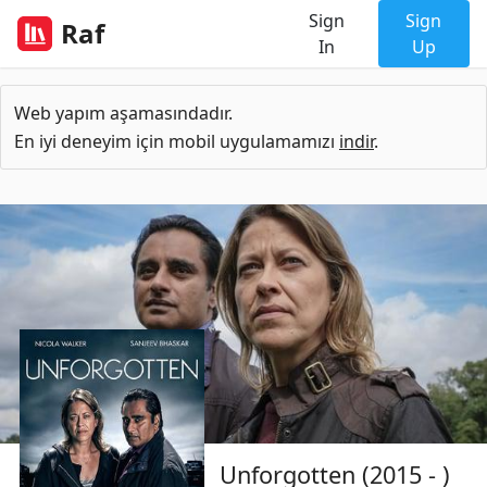
Sign
Sign
Raf
In
Up
Web yapım aşamasındadır.
En iyi deneyim için mobil uygulamamızı
indir
.
Unforgotten (2015 - )