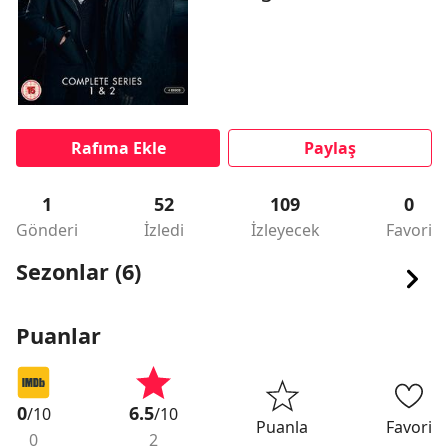
Rafıma Ekle
Paylaş
1
52
109
0
Gönderi
İzledi
İzleyecek
Favori
Sezonlar (6)
Puanlar
0
6.5
/10
/10
Puanla
Favori
0
2