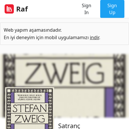
Sign
Sign
Raf
In
Up
Web yapım aşamasındadır.
En iyi deneyim için mobil uygulamamızı
indir
.
Satranç