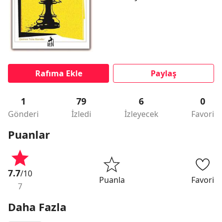
Rafıma Ekle
Paylaş
1
79
6
0
Gönderi
İzledi
İzleyecek
Favori
Puanlar
7.7
/10
Puanla
Favori
7
Daha Fazla