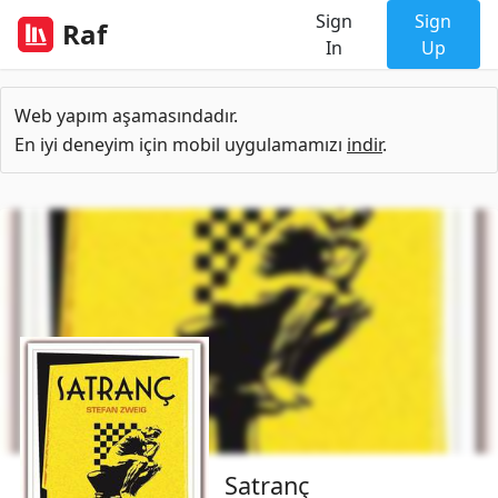
Sign
Sign
Raf
In
Up
Web yapım aşamasındadır.
En iyi deneyim için mobil uygulamamızı
indir
.
Satranç