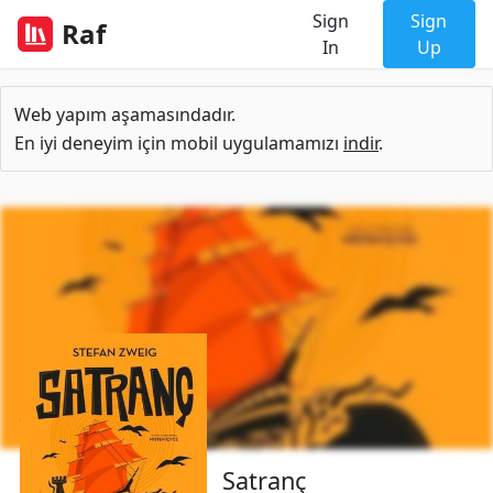
Sign
Sign
Raf
In
Up
Web yapım aşamasındadır.
En iyi deneyim için mobil uygulamamızı
indir
.
Satranç