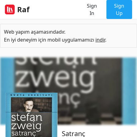
Sign
Sign
Raf
In
Up
Web yapım aşamasındadır.
En iyi deneyim için mobil uygulamamızı
indir
.
Satranç