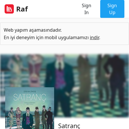
Sign
Sign
Raf
In
Up
Web yapım aşamasındadır.
En iyi deneyim için mobil uygulamamızı
indir
.
Satranç