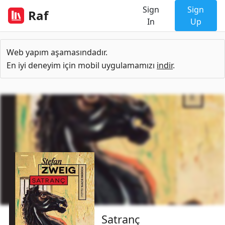
Sign
Sign
Raf
In
Up
Web yapım aşamasındadır.
En iyi deneyim için mobil uygulamamızı
indir
.
Satranç