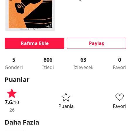
Rafıma Ekle
Paylaş
5
806
63
0
Gönderi
İzledi
İzleyecek
Favori
Puanlar
7.6
/10
Puanla
Favori
26
Daha Fazla